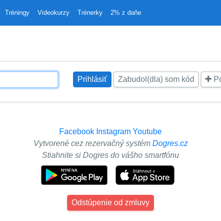
Tréningy
Videokurzy
Trénerky
2% z daňe
Zabudol(dla) som kód
Po
Facebook
Instagram
Youtube
Vytvorené cez rezervačný systém
Dogres.cz
Stiahnite si Dogres do vášho smartfónu
Odstúpenie od zmluvy