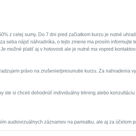
50% z celej sumy. Do 7 dni pred začiatkom kurzu je nutné uhra
za seba nájsť náhradníka, o tejto zmene ma prosím informujte tel
 Je možné platiť aj v hotovosti ale je nutné ma vopred kontakto
hradzujem právo na zrušenie/presunutie kurzu. Za nahradenia v
 ste si chceli dohodnúť individuálny tréning alebo konzultáciu
raním audiovizuálnych záznamov na pamiatku, ale aj za účelom 