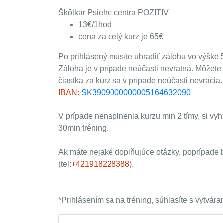
Škôlkar Psieho centra POZITIV
13€/1hod
cena za celý kurz je 65€
Po prihlásený musíte uhradiť zálohu vo výške 
Záloha je v prípade neúčasti nevratná. Môžete 
čiastka za kurz sa v prípade neúčasti nevracia.
IBAN:
SK3909000000005164632090
V prípade nenaplnenia kurzu min 2 tímy, si vy
30min tréning.
Ak máte nejaké doplňujúce otázky, poprípade by
(tel:
+421918228388
).
*Prihlásením sa na tréning, súhlasíte s vytvá