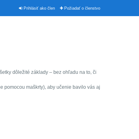
Prihlásiť ako člen
Požiadať o členstvo
tky dôležité základy – bez ohľadu na to, či
e pomocou maškrty), aby učenie bavilo vás aj