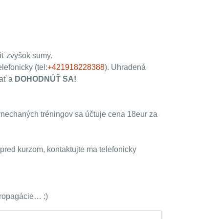
diť zvyšok sumy.
efonicky (tel:
+421918228388
). Uhradená
vať a
DOHODNÚŤ SA!
ynechaných tréningov sa účtuje cena 18eur za
 pred kurzom, kontaktujte ma telefonicky
propagácie… :)