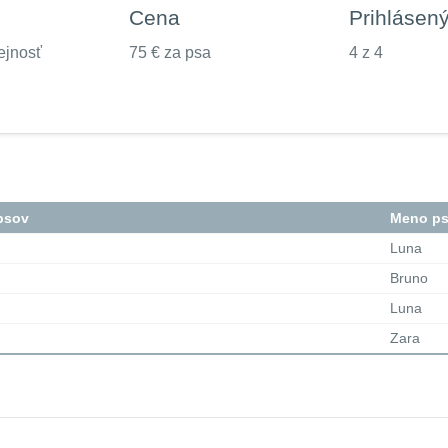
Cena
Prihlásen
ejnosť
75 € za psa
4 z 4
psov
Meno p
Luna
Bruno
Luna
Zara