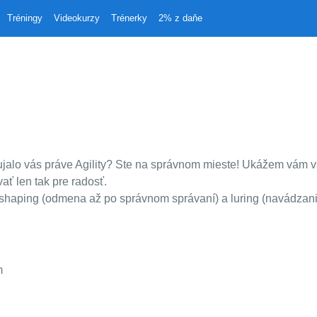
Tréningy
Videokurzy
Trénerky
2% z daňe
g
jalo vás práve Agility? Ste na správnom mieste! Ukážem vám vše
ať len tak pre radosť.
 shaping (odmena až po správnom správaní) a luring (navádzani
m