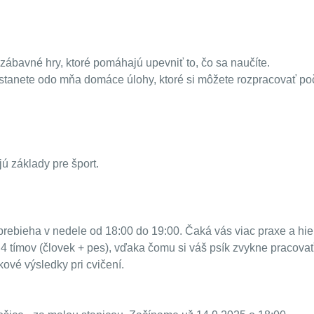
ábavné hry, ktoré pomáhajú upevniť to, čo sa naučíte.
stanete odo mňa domáce úlohy, ktoré si môžete rozpracovať poč
jú základy pre šport.
 prebieha v nedele od 18:00 do 19:00. Čaká vás viac praxe a hie
 tímov (človek + pes), vďaka čomu si váš psík zvykne pracovať
kové výsledky pri cvičení.