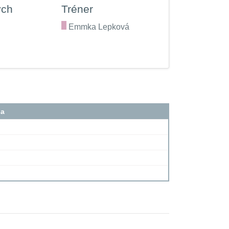
ých
Tréner
.
Emmka Lepková
sa