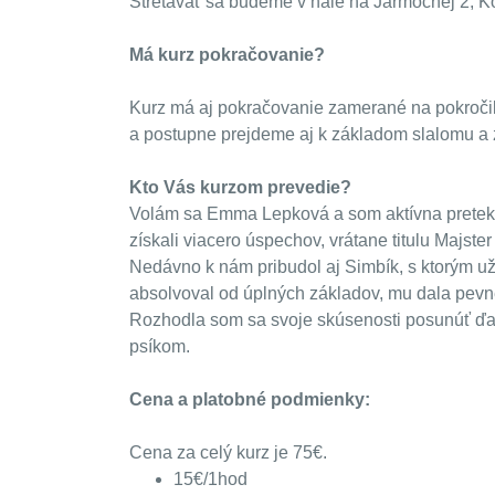
Stretávať sa budeme v hale na Jarmočnej 2, K
Má kurz pokračovanie?
Kurz má aj pokračovanie zamerané na pokročile
a postupne prejdeme aj k základom slalomu a 
Kto Vás kurzom prevedie?
Volám sa Emma Lepková a som aktívna pretekárk
získali viacero úspechov, vrátane titulu Majste
Nedávno k nám pribudol aj Simbík, s ktorým už z
absolvoval od úplných základov, mu dala pevn
Rozhodla som sa svoje skúsenosti posunúť ďale
psíkom.
Cena a platobné podmienky:
Cena za celý kurz je 75€.
15€/1hod