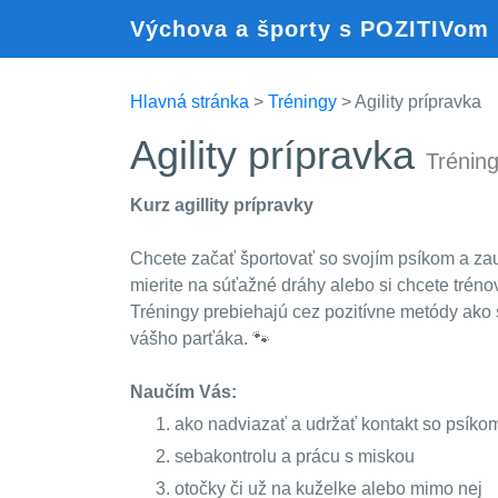
Výchova a športy s POZITIVom
Hlavná stránka
>
Tréningy
> Agility prípravka
Agility prípravka
Trénin
Kurz agillity prípravky
Chcete začať športovať so svojím psíkom a zau
mierite na súťažné dráhy alebo si chcete trénov
Tréningy prebiehajú cez pozitívne metódy ako
vášho parťáka. 🐾
Naučím Vás:
ako nadviazať a udržať kontakt so psíko
sebakontrolu a prácu s miskou
otočky či už na kuželke alebo mimo nej