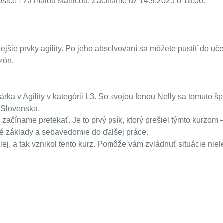
ošice - za malou stanicou. Začíname už 14.9.2025 o 18:00.
jšie prvky agility. Po jeho absolvovaní sa môžete pustiť do u
zón.
a v Agility v kategórii L3. So svojou fenou Nelly sa tomuto š
r Slovenska.
ačíname pretekať. Je to prvý psík, ktorý prešiel týmto kurzom – a
é základy a sebavedomie do ďalšej práce.
j, a tak vznikol tento kurz. Pomôže vám zvládnuť situácie niel