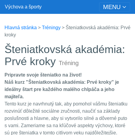
MENU
Výchova a športy
Hlavná stránka
>
Tréningy
> Šteniatkovská akadémia: Prvé
kroky
Šteniatkovská akadémia:
Prvé kroky
Tréning
Pripravte svoje šteniatko na život!
Náš kurz "Šteniatkovská akadémia: Prvé kroky" je
ideálny štart pre každého malého chlpáča a jeho
majiteľa.
Tento kurz je navrhnutý tak, aby pomohol vášmu šteniatku
rozvinúť dôležité sociálne zručnosti, naučiť sa základy
poslušnosti a hlavne, aby si vytvorilo silné a dôverné puto
s vami. Zameriame sa na kľúčové aspekty výchovy, ktoré
sú pre šteniatka v tomto citlivom veku najdôležitejšie.