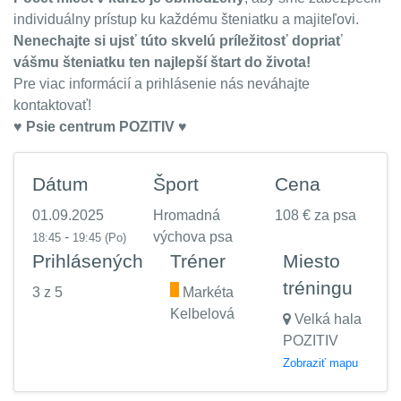
individuálny prístup ku každému šteniatku a majiteľovi.
Nenechajte si ujsť túto skvelú príležitosť dopriať
vášmu šteniatku ten najlepší štart do života!
Pre viac informácií a prihlásenie nás neváhajte
kontaktovať!
♥️ Psie centrum POZITIV ♥️
Dátum
Šport
Cena
01.09.2025
Hromadná
108 € za psa
-
výchova psa
18:45
19:45
(Po)
Prihlásených
Tréner
Miesto
tréningu
3 z 5
.
Markéta
Kelbelová
Velká hala
POZITIV
Zobraziť mapu