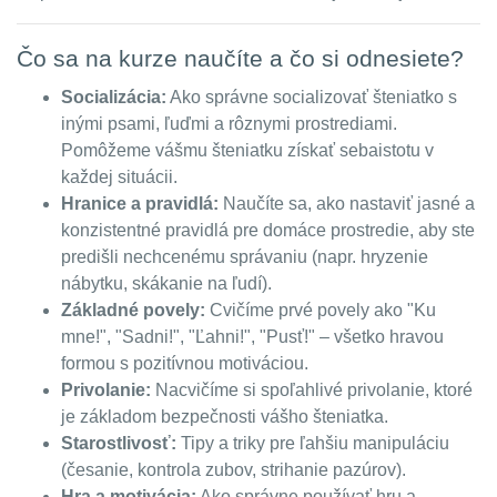
Čo sa na kurze naučíte a čo si odnesiete?
Socializácia:
Ako správne socializovať šteniatko s
inými psami, ľuďmi a rôznymi prostrediami.
Pomôžeme vášmu šteniatku získať sebaistotu v
každej situácii.
Hranice a pravidlá:
Naučíte sa, ako nastaviť jasné a
konzistentné pravidlá pre domáce prostredie, aby ste
predišli nechcenému správaniu (napr. hryzenie
nábytku, skákanie na ľudí).
Základné povely:
Cvičíme prvé povely ako "Ku
mne!", "Sadni!", "Ľahni!", "Pusť!" – všetko hravou
formou s pozitívnou motiváciou.
Privolanie:
Nacvičíme si spoľahlivé privolanie, ktoré
je základom bezpečnosti vášho šteniatka.
Starostlivosť:
Tipy a triky pre ľahšiu manipuláciu
(česanie, kontrola zubov, strihanie pazúrov).
Hra a motivácia:
Ako správne používať hru a