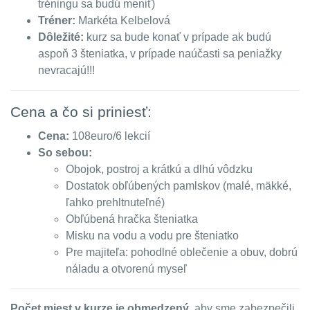
tréningu sa budú meniť)
Tréner:
Markéta Kelbelová
Dôležité:
kurz sa bude konať v prípade ak budú
aspoň 3 šteniatka, v prípade naúčasti sa peniažky
nevracajú!!!
Cena a čo si priniesť:
Cena:
108euro/6 lekcií
So sebou:
Obojok, postroj a krátkú a dlhú vôdzku
Dostatok obľúbených pamlskov (malé, mäkké,
ľahko prehltnuteľné)
Obľúbená hračka šteniatka
Misku na vodu a vodu pre šteniatko
Pre majiteľa: pohodlné oblečenie a obuv, dobrú
náladu a otvorenú myseľ
Počet miest v kurze je obmedzený
, aby sme zabezpečili